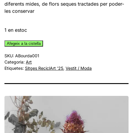
diferents mides, de flors seques tractades per poder-
les conservar
1 en estoc
quantitat
Afegeix a la cistella
de
SKU:
ABourda001
Jardines
Categoria:
Art
Compartidos,
Etiquetes:
Sitges ReciclArt '25
,
Vestit / Moda
de
Alejandra
Bourda