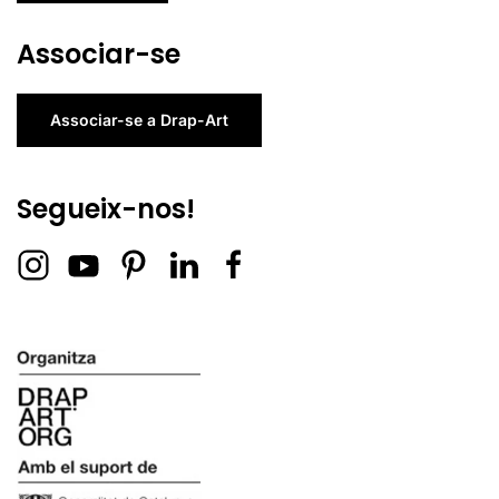
Associar-se
Associar-se a Drap-Art
Segueix-nos!