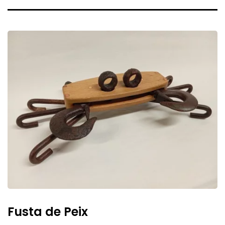
Fusta
de
Peix
Fusta de Peix