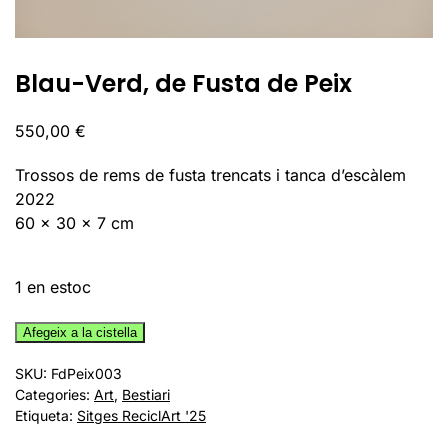
Blau-Verd, de Fusta de Peix
550,00
€
Trossos de rems de fusta trencats i tanca d’escàlem
2022
60 x 30 x 7 cm
1 en estoc
quantitat
Afegeix a la cistella
de
SKU:
FdPeix003
Blau-
Categories:
Art
,
Bestiari
Verd,
Etiqueta:
Sitges ReciclArt '25
de