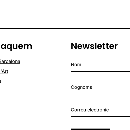
taquem
Newsletter
 Barcelona
'Art
s