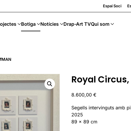
ling · Art Sostenible
Espai Soci
Es
ojectes
Botiga
Notícies
Drap-Art TV
Qui som
offMAN
Royal Circus
8.600,00
€
Segells intervinguts amb pi
2025
89 x 89 cm