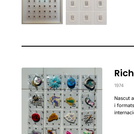
Ric
1974
Nascut a
i format
internac