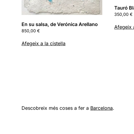
Tauró Bl
350,00
€
En su salsa, de Verónica Arellano
Afegeix a
850,00
€
Afegeix a la cistella
Descobreix més coses a fer a
Barcelona
.