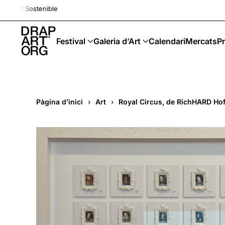
Drap-Art · Festival · Upcyc
Skip to main content
Festival
Galeria d’Art
Calendari
Mercats
Pr
Pàgina d’inici
Art
Royal Circus, de RichHARD H