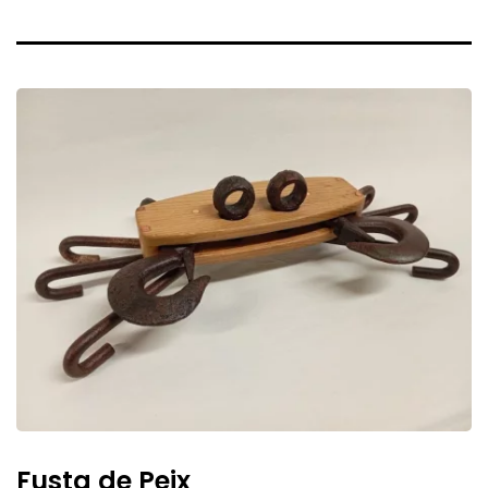
Fusta
de
Peix
Fusta de Peix