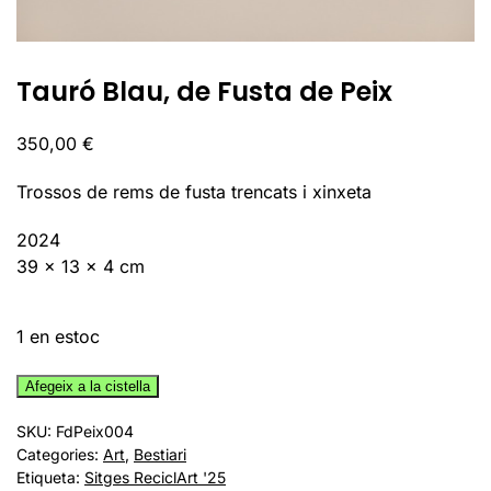
Tauró Blau, de Fusta de Peix
350,00
€
Trossos de rems de fusta trencats i xinxeta
2024
39 x 13 x 4 cm
1 en estoc
quantitat
Afegeix a la cistella
de
SKU:
FdPeix004
Tauró
Categories:
Art
,
Bestiari
Blau,
Etiqueta:
Sitges ReciclArt '25
de