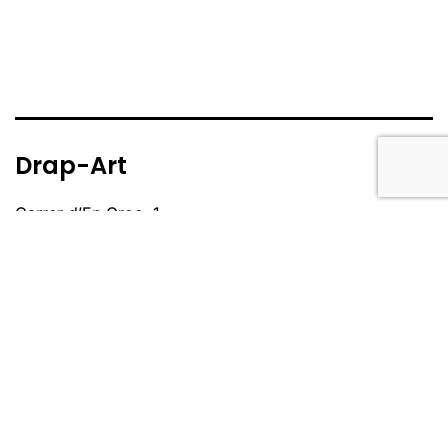
Drap-Art
Carrer d’En Groc, 1
08002 Barcelona
Telèfon: 932 68 48 89
info@drap-art.org
Destaquem
Festival Barcelona
Galeria d'Art