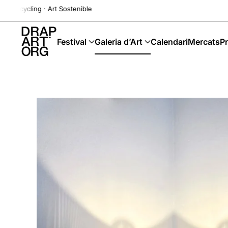
g · Art Sostenible
Skip to main content
Festival
Galeria d’Art
Calendari
Mercats
Pr