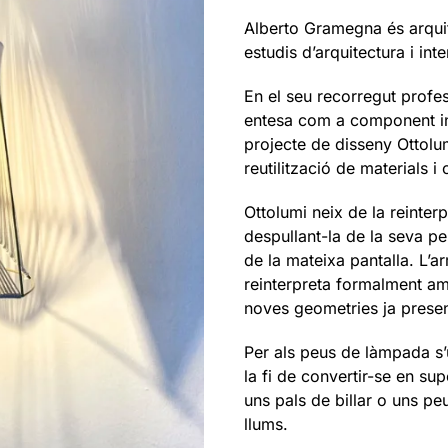
Alberto Gramegna és arquit
estudis d’arquitectura i int
En el seu recorregut profes
entesa com a component int
projecte de disseny Ottolu
reutilització de materials i
Ottolumi neix de la reinter
despullant-la de la seva pel
de la mateixa pantalla. L’ar
reinterpreta formalment a
noves geometries ja presen
Per als peus de làmpada s’u
la fi de convertir-se en su
uns pals de billar o uns pe
llums.