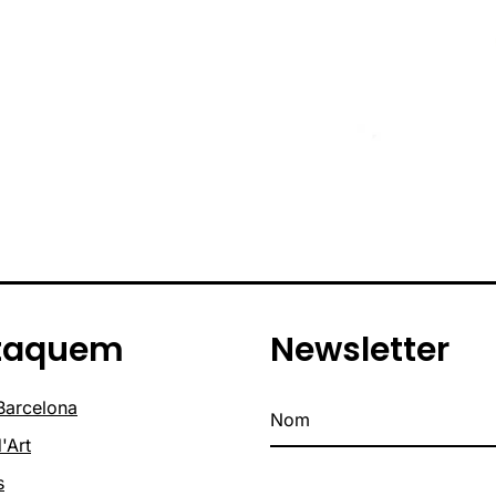
taquem
Newsletter
 Barcelona
'Art
s