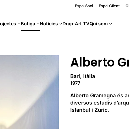
Espai Soci
Espai Client
Ci
ojectes
Botiga
Notícies
Drap-Art TV
Qui som
Alberto 
Bari, Itàlia
1977
Alberto Gramegna és ar
diversos estudis d’arqu
Istanbul i Zuric.