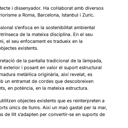
ecte i dissenyador. Ha col·laborat amb diversos
eriorisme a Roma, Barcelona, Istanbul i Zuric.
sional s’enfoca en la sostenibilitat ambiental
rínseca de la mateixa disciplina. En el seu
mi, el seu enfocament es tradueix en la
 objectes existents.
pretació de la pantalla tradicional de la làmpada,
l exterior i posant en valor el suport estructural
madura metàl·lica originària, així revelat, es
mb un entramat de cordes que descobreixen
ts, en potència, en la mateixa estructura.
tilitzen objectes existents que es reinterpreten a
ports únics de llums. Així un maó gastat per la mar,
us de llit s’adapten per convertir-se en suports de