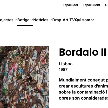
Espai Soci
Espai Client
Ci
ojectes
Botiga
Notícies
Drap-Art TV
Qui som
Bordalo II
Lisboa
1987
Mundialment conegut per
crear escultures d’anim
sobre la contaminació i 
obres són considerades