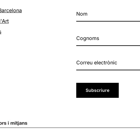
 Barcelona
'Art
s
Subscriure