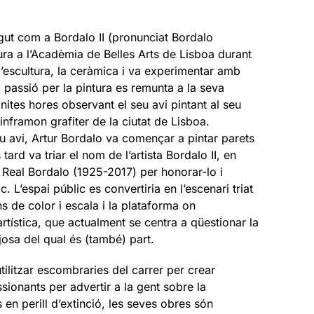
ut com a Bordalo II (pronunciat Bordalo
ura a l’Acadèmia de Belles Arts de Lisboa durant
l’escultura, la ceràmica i va experimentar amb
 passió per la pintura es remunta a la seva
nites hores observant el seu avi pintant al seu
’inframon grafiter de la ciutat de Lisboa.
eu avi, Artur Bordalo va començar a pintar parets
tard va triar el nom de l’artista Bordalo II, en
 Real Bordalo (1925-2017) per honorar-lo i
tic. L’espai públic es convertiria en l’escenari triat
s de color i escala i la plataforma on
tística, que actualment se centra a qüestionar la
ejosa del qual és (també) part.
ilitzar escombraries del carrer per crear
sionants per advertir a la gent sobre la
 en perill d’extinció, les seves obres són