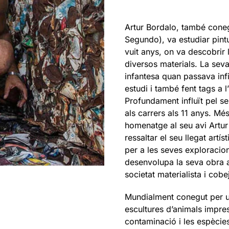
Artur Bordalo, també coneg
Segundo), va estudiar pint
vuit anys, on va descobrir 
diversos materials. La seva
infantesa quan passava infi
estudi i també fent tags a l
Profundament influït pel s
als carrers als 11 anys. Més 
homenatge al seu avi Artur
ressaltar el seu llegat artís
per a les seves exploracion
desenvolupa la seva obra ar
societat materialista i cob
Mundialment conegut per ut
escultures d’animals impres
contaminació i les espècies