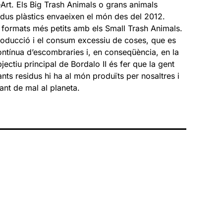
rt. Els Big Trash Animals o grans animals
idus plàstics envaeixen el món des del 2012.
 formats més petits amb els Small Trash Animals.
roducció i el consum excessiu de coses, que es
ontínua d’escombraries i, en conseqüència, en la
jectiu principal de Bordalo II és fer que la gent
ts residus hi ha al món produïts per nosaltres i
nt de mal al planeta.