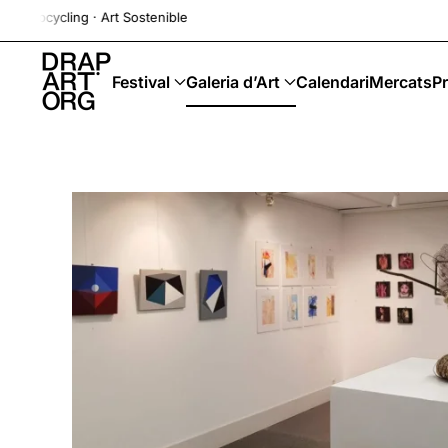
ing · Art Sostenible
Skip to main content
Festival
Galeria d’Art
Calendari
Mercats
Pr