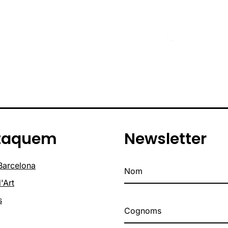
taquem
Newsletter
 Barcelona
'Art
s