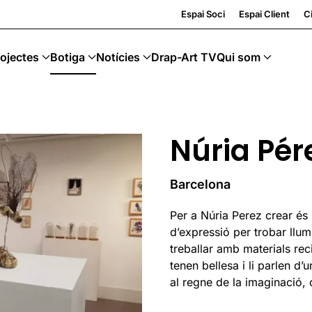
Espai Soci
Espai Client
Ci
ojectes
Botiga
Notícies
Drap-Art TV
Qui som
Núria Pér
Barcelona
Per a Núria Perez crear és
d’expressió per trobar llum
treballar amb materials rec
tenen bellesa i li parlen d’
al regne de la imaginació, 