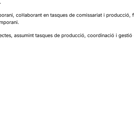
.
porani, col·laborant en tasques de comissariat i producció,
emporani.
ctes, assumint tasques de producció, coordinació i gestió de