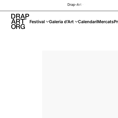
Drap-Art · Festival · Upcycling · Art Sostenibl
Skip to main content
Festival
Galeria d’Art
Calendari
Mercats
Pr