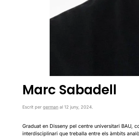
Marc Sabadell
Escrit per
german
al
12 juny, 2024
.
Graduat en Disseny pel centre universitari BAU, co
interdisciplinari que treballa entre els àmbits ana