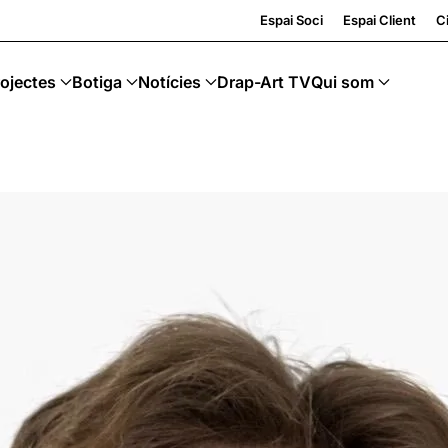
e
Espai Soci
Espai Client
Ci
ojectes
Botiga
Notícies
Drap-Art TV
Qui som