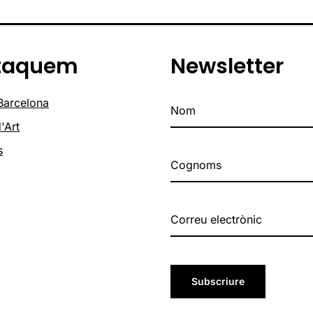
taquem
Newsletter
 Barcelona
'Art
s
Subscriure