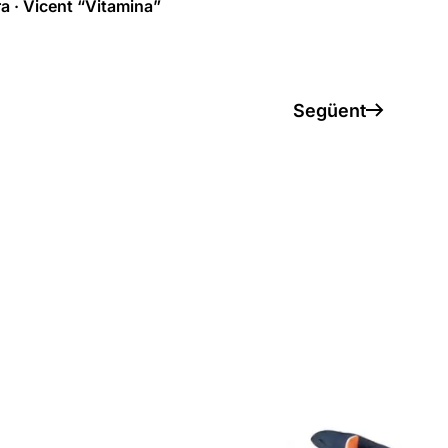
ra · Vicent “Vitamina”
Següent