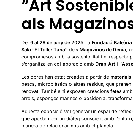
“Art Sostenibl
als Magazinos
Del
6 al 29 de juny de 2025
, la
Fundació Baleària
Sala “El Taller Turia”
dels
Magazinos de Dénia
, u
compromesos amb la sostenibilitat i el respecte pel
s’organitza en col·laboració amb
Drap-Art
i l’
Asso
Les obres han estat creades a partir de
materials
pesca, microplàstics o altres residus, que prenen 
renovat. També s’hi exposen creacions fetes am
arrels, esponges marines o posidònia, transforma
Aquesta exposició vol generar un espai de reflexió c
que aposten per un diàleg conscient amb l’entorn, 
manera de relacionar-nos amb el planeta.