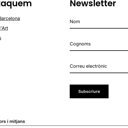
taquem
Newsletter
 Barcelona
'Art
s
Subscriure