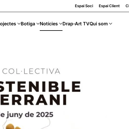
cling · Art Sostenible
Espai Soci
Espai Client
Ci
ojectes
Botiga
Notícies
Drap-Art TV
Qui som