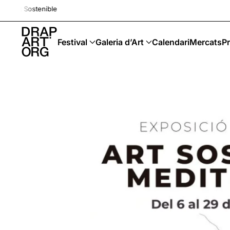
Drap-Art · Festival · Upcy
Skip to main content
Festival
Galeria d’Art
Calendari
Mercats
Pr