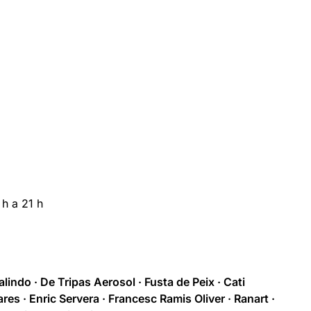
 h a 21 h
indo · De Tripas Aerosol · Fusta de Peix · Cati
es · Enric Servera · Francesc Ramis Oliver · Ranart ·