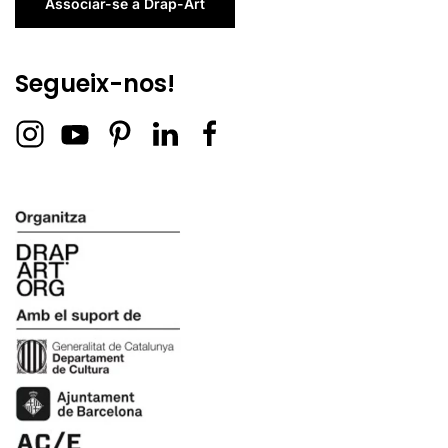
Associar-se a Drap-Art
Segueix-nos!