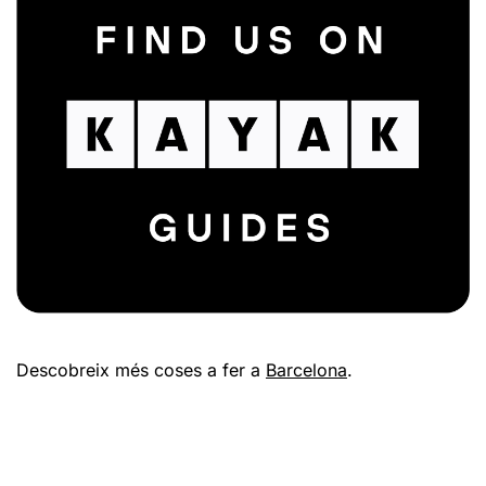
Descobreix més coses a fer a
Barcelona
.