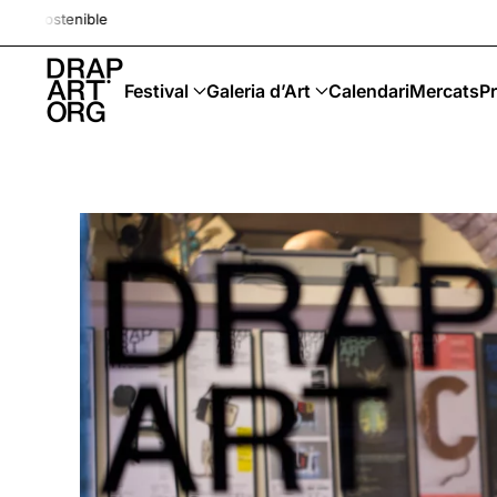
Drap-Art · Festival · Upcyclin
Skip to main content
Festival
Galeria d’Art
Calendari
Mercats
Pr