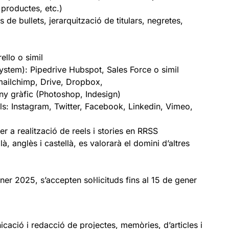
 productes, etc.)
 de bullets, jerarquització de titulars, negretes,
ello o simil
tem): Pipedrive Hubspot, Sales Force o simil
ailchimp, Drive, Dropbox,
ny gràfic (Photoshop, Indesign)
als: Instagram, Twitter, Facebook, Linkedin, Vimeo,
r a realització de reels i stories en RRSS
à, anglès i castellà, es valorarà el domini d’altres
ner 2025, s’accepten sol·licituds fins al 15 de gener
icació i redacció de projectes, memòries, d’articles i