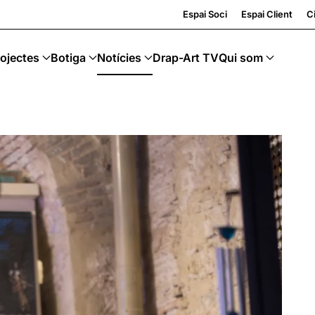
g · Art Sostenible
Espai Soci
Espai Client
Ci
ojectes
Botiga
Notícies
Drap-Art TV
Qui som