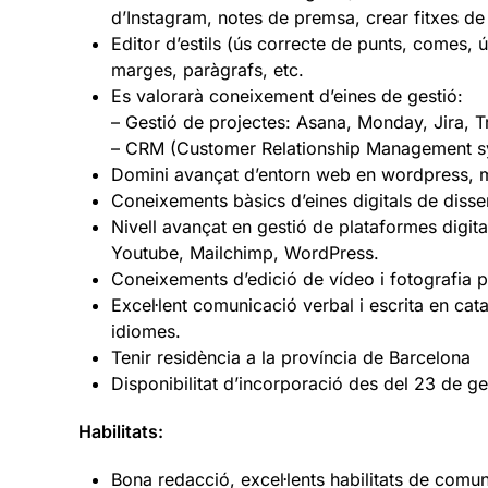
d’Instagram, notes de premsa, crear fitxes de
Editor d’estils (ús correcte de punts, comes, ús
marges, paràgrafs, etc.
Es valorarà coneixement d’eines de gestió:
– Gestió de projectes: Asana, Monday, Jira, Tr
– CRM (Customer Relationship Management sys
Domini avançat d’entorn web en wordpress, m
Coneixements bàsics d’eines digitals de disse
Nivell avançat en gestió de plataformes digit
Youtube, Mailchimp, WordPress.
Coneixements d’edició de vídeo i fotografia pe
Excel·lent comunicació verbal i escrita en catal
idiomes.
Tenir residència a la província de Barcelona
Disponibilitat d’incorporació des del 23 de ge
Habilitats:
Bona redacció, excel·lents habilitats de comun