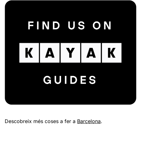
Descobreix més coses a fer a
Barcelona
.