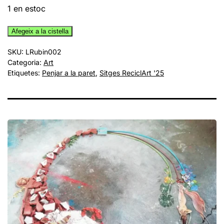
1 en estoc
quantitat
Afegeix a la cistella
de
SKU:
LRubin002
Oikos,
Categoria:
Art
de
Etiquetes:
Penjar a la paret
,
Sitges ReciclArt '25
Lisa
Rubin