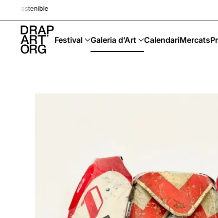
Drap-Art · Festival · Upcycli
Skip to main content
Festival
Galeria d’Art
Calendari
Mercats
Pr