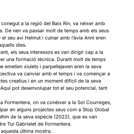
 conegut a la regió del Baix Rin, va néixer amb
nica. De nen va passar molt de temps amb els seus
 el seu avi Helmut i cuinar amb l’àvia Anni eren
quells dies.
nt, els seus interessos es van dirigir cap a la
 per una formació tècnica. Durant molt de temps
 emetien xiulets i parpellejaven eren la seva
pectiva va canviar amb el temps i va començar a
es creatius i en un moment difícil de la seva
. Aquí pot desenvolupar tot el seu potencial, tant
a Formentera, on va conèixer a la Sol Courreges,
cipar en alguns projectes seus com a Stop Global
ltim de la seva espècie (2022), que es van
tre Tur Gabrielet de Formentera.
a aquesta última mostra.