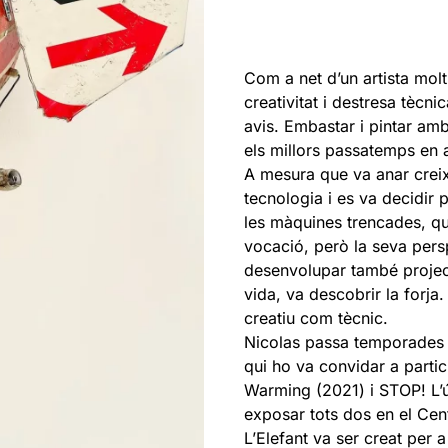
Com a net d’un artista molt
creativitat i destresa tèc
avis. Embastar i pintar amb
els millors passatemps en a
A mesura que va anar creixe
tecnologia i es va decidir
les màquines trencades, que
vocació, però la seva pers
desenvolupar també project
vida, va descobrir la forja
creatiu com tècnic.
Nicolas passa temporades 
qui ho va convidar a parti
Warming (2021) i STOP! L’ú
exposar tots dos en el Cen
L’Elefant va ser creat per 