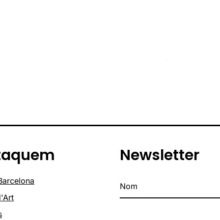
taquem
Newsletter
 Barcelona
'Art
s