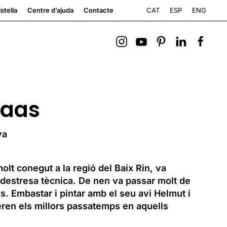
CAT
ESP
ENG
stella
Centre d’ajuda
Contacte
Maas
ya
olt conegut a la regió del Baix Rin, va
i destresa tècnica. De nen va passar molt de
. Embastar i pintar amb el seu avi Helmut i
eren els millors passatemps en aquells