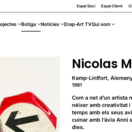
ng · Art Sostenible
Espai Soci
Espai Client
Ci
ojectes
Botiga
Notícies
Drap-Art TV
Qui som
Nicolas 
Kamp-Lintfort, Aleman
1981
Com a net d’un artista m
néixer amb creativitat 
temps amb els seus avis
cuinar amb l’àvia Anni 
dies.