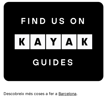
Descobreix més coses a fer a
Barcelona
.