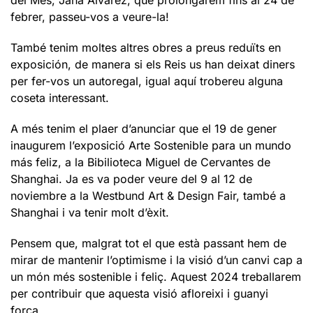
del Mes, Jana Álvarez, que prolongarem fins al 24 de
febrer, passeu-vos a veure-la!
També tenim moltes altres obres a preus reduïts en
exposición, de manera si els Reis us han deixat diners
per fer-vos un autoregal, igual aquí trobereu alguna
coseta interessant.
A més tenim el plaer d’anunciar que el 19 de gener
inaugurem l’exposició Arte Sostenible para un mundo
más feliz, a la Bibilioteca Miguel de Cervantes de
Shanghai. Ja es va poder veure del 9 al 12 de
noviembre a la Westbund Art & Design Fair, també a
Shanghai i va tenir molt d’èxit.
Pensem que, malgrat tot el que està passant hem de
mirar de mantenir l’optimisme i la visió d’un canvi cap a
un món més sostenible i feliç. Aquest 2024 treballarem
per contribuir que aquesta visió afloreixi i guanyi
força.