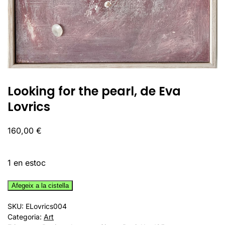
Looking for the pearl, de Eva
Lovrics
160,00
€
1 en estoc
quantitat
Afegeix a la cistella
de
SKU:
ELovrics004
Looking
Categoria:
Art
for