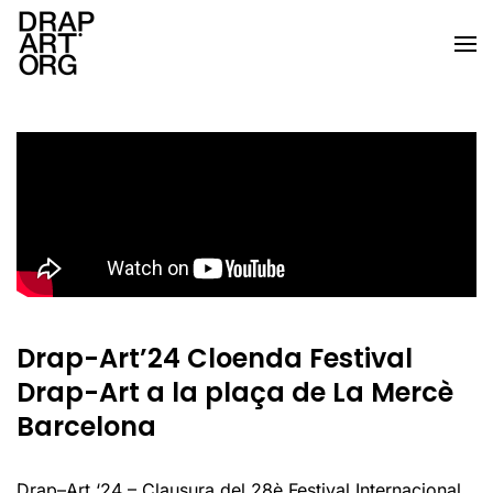
Skip to main content
Drap-Art’24 Cloenda Festival
Drap-Art a la plaça de La Mercè
Barcelona
Drap
–
Art
‘
24
–
Clausura
del
28è
Festival
Internacional