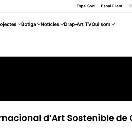
Espai Soci
Espai Client
Ci
ojectes
Botiga
Notícies
Drap-Art TV
Qui som
ernacional d’Art Sostenible d