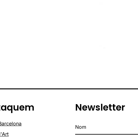
taquem
Newsletter
 Barcelona
'Art