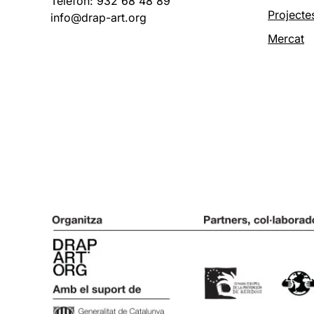
Telèfon: 932 68 48 89
Projecte
info@drap-art.org
Mercat