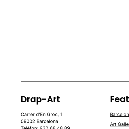
Drap-Art
Fea
Carrer d’En Groc, 1
Barcelon
08002 Barcelona
Art Galle
Telèfon: 932 68 48 89