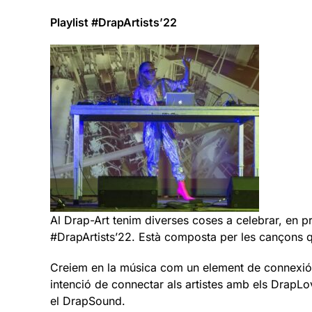
Playlist #DrapArtists’22
Al Drap-Art tenim diverses coses a celebrar, en pr
#DrapArtists’22. Està composta per les cançons que
Creiem en la música com un element de connexió; 
intenció de connectar als artistes amb els DrapLov
el DrapSound.