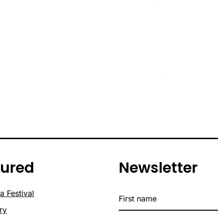
tured
Newsletter
a Festival
ry