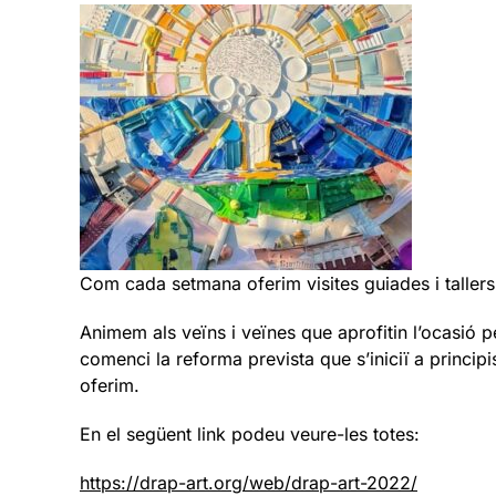
Com cada setmana oferim visites guiades i tallers
Animem als veïns i veïnes que aprofitin l’ocasió 
comenci la reforma prevista que s’iniciï a principis
oferim.
En el següent link podeu veure-les totes:
https://drap-art.org/web/drap-art-2022/