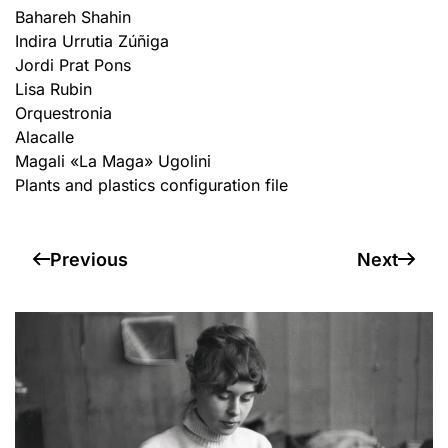
Bahareh Shahin
Indira Urrutia Zúñiga
Jordi Prat Pons
Lisa Rubin
Orquestronia
Alacalle
Magali «La Maga» Ugolini
Plants and plastics configuration file
Previous
Next